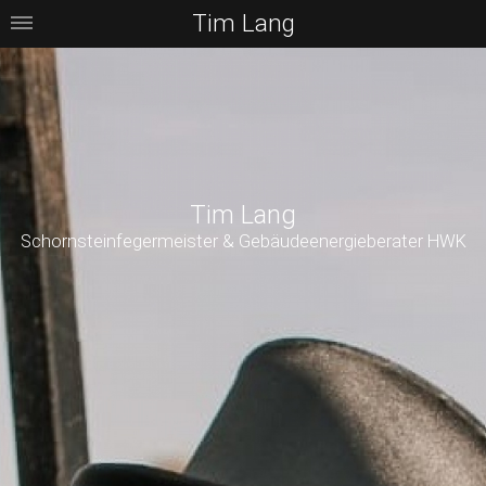
Tim Lang
Tim Lang
Schornsteinfegermeister & Gebäudeenergieberater HWK