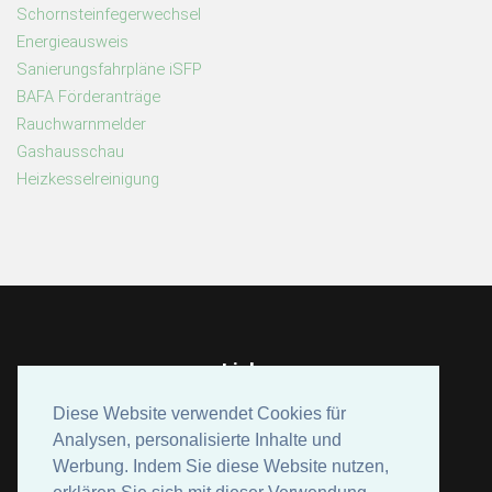
Schornsteinfegerwechsel
Energieausweis
Sanierungsfahrpläne iSFP
BAFA Förderanträge
Rauchwarnmelder
Gashausschau
Heizkesselreinigung
Links
Lang Energieberatung
Diese Website verwendet Cookies für
Diese Website verwendet Cookies für
Feger-Company Ofen und Kaminbau
Analysen, personalisierte Inhalte und
Analysen, personalisierte Inhalte und
Werbung. Indem Sie diese Website nutzen,
Werbung. Indem Sie diese Website nutzen,