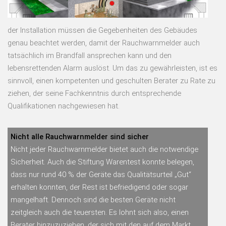
der Installation müssen die Gegebenheiten des Gebäudes
genau beachtet werden, damit der Rauchwarnmelder auch
tatsächlich im Brandfall ansprechen kann und den
lebensrettenden Alarm auslöst. Um das zu gewährleisten, ist es
sinnvoll, einen kompetenten und geschulten Berater zu Rate zu
ziehen, der seine Fachkenntnis durch entsprechende
Qualifikationen nachgewiesen hat.
Nicht alle Rauchwarnmelder sind sicher
Nicht jeder Rauchwarnmelder bietet auch die notwendige
Sicherheit. Auch die Stiftung Warentest konnte belegen,
dass nur rund 40 % der Geräte das Qualitätsurteil „Gut“
erhalten konnten, der Rest ist befriedigend oder sogar
mangelhaft. Dennoch sind die besten Geräte nicht
zeitgleich auch die teuersten. Es lohnt sich also, einen
Berater hinzuzuziehen, der sich mit den auf dem Markt