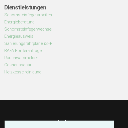
Dienstleistungen
Schornsteinfegerarbeiten
Energieberatung
Schornsteinfegerwechsel
Energieausweis
Sanierungsfahrpläne iSFP
BAFA Förderanträge
Rauchwarnmelder
Gashausschau
Heizkesselreinigung
Links