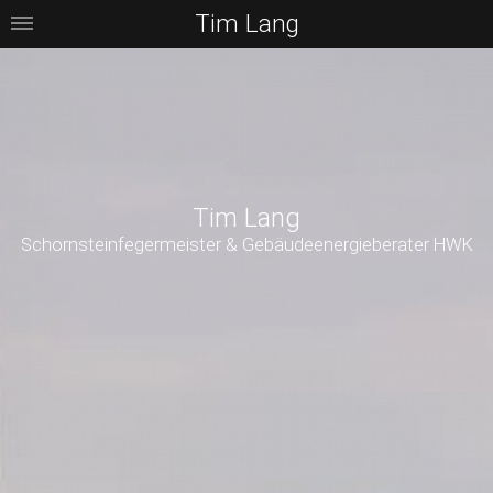
Tim Lang
Tim Lang
Schornsteinfegermeister & Gebäudeenergieberater HWK